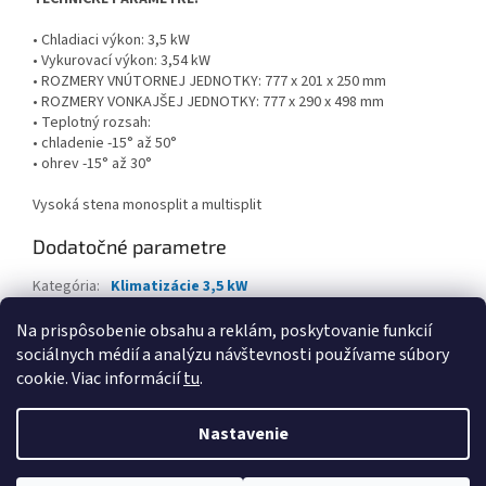
• Chladiaci výkon: 3,5 kW
• Vykurovací výkon: 3,54 kW
• ROZMERY VNÚTORNEJ JEDNOTKY: 777 x 201 x 250 mm
• ROZMERY VONKAJŠEJ JEDNOTKY: 777 x 290 x 498 mm
• Teplotný rozsah:
• chladenie -15° až 50°
• ohrev -15° až 30°
Vysoká stena monosplit a multisplit
Dodatočné parametre
Kategória
:
Klimatizácie 3,5 kW
Záruka
:
2 roky
Na prispôsobenie obsahu a reklám, poskytovanie funkcií
sociálnych médií a analýzu návštevnosti používame súbory
Z
cookie. Viac informácií
tu
.
á
Vytvoril Shoptet
p
Nastavenie
ä
t
Copyright 2026
IdealnaKlima
. Všetky práva vyhradené.
Upraviť