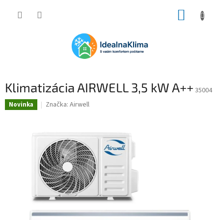
Prejsť
NÁKUP
na
obsah
KOŠÍK
Klimatizácia AIRWELL 3,5 kW A++
35004
Značka:
Airwell
Novinka