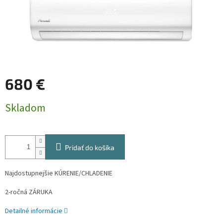
680 €
Jednotková
Skladom
cena:
Pridať do košíka
Najdostupnejšie KÚRENIE/CHLADENIE
2-ročná ZÁRUKA
Detailné informácie