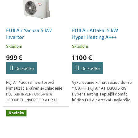
FUJI Air Yacuza 5 kW
FUJI Air Attakai 5 kW
invertor
Hyper Heating A+++
Skladom
Skladom
999 €
1 100 €
Do košíka
Do košíka
Fuji Air Yacuza Invertorová
Vykurovanie klimatizáciou do -35
klimatizácia Kúrenie/Chladenie
° C A+++ Fuji Air ATTAKAI 5 kW
FUJI AIR INVERTOR 5KW A+
Hyper Heating Teplejší domáci
18000BTU INVERTOR A+ R32
kútik s Fuji Air Attakai - najlepšia
ekologický plyn 18000BTU Fuji
voľba na vykurovanie a
Air
chladenie!
Novinka