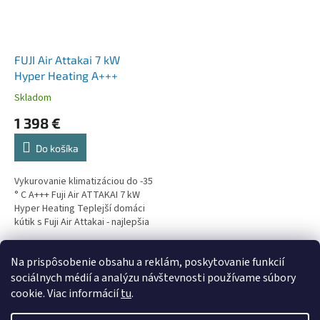
FUJI Air Attakai 7 kW
Hyper Heating A+++
Skladom
1 398 €
Do košíka
Vykurovanie klimatizáciou do -35
° C A+++ Fuji Air ATTAKAI 7 kW
Hyper Heating Teplejší domáci
kútik s Fuji Air Attakai - najlepšia
voľba na vykurovanie a
chladenie!
5
položiek celkom
O
Na prispôsobenie obsahu a reklám, poskytovanie funkcií
v
sociálnych médií a analýzu návštevnosti používame súbory
l
Z
cookie. Viac informácií
tu
.
á
á
d