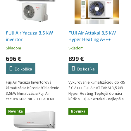
i
p
s
r
p
o
r
d
o
u
d
k
FUJI Air Yacuza 3,5 kW
FUJI Air Attakai 3,5 kW
u
t
invertor
Hyper Heating A+++
k
o
Skladom
Skladom
t
v
696 €
899 €
o
v
Do košíka
Do košíka
Fuji Air Yacuza Invertorová
Vykurovanie klimatizáciou do -35
klimatizácia Kúrenie/Chladenie
° C A+++ Fuji Air ATTAKAI 3,5 kW
3,5kW klimatizácia Fuji Air
Hyper Heating Teplejší domáci
Yacuza KÚRENIE - CHLADENIE
kútik s Fuji Air Attakai - najlepšia
STRIEDAČ FUJI AIR A++ SEER...
voľba na vykurovanie a
chladenie!
Novinka
Novinka