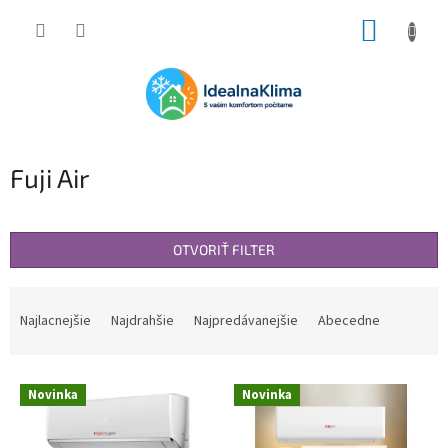
Prejsť
NÁKUP
na
obsah
KOŠÍK
Fuji Air
OTVORIŤ FILTER
R
a
Najlacnejšie
Najdrahšie
Najpredávanejšie
Abecedne
d
e
V
n
Novinka
Novinka
ý
i
p
e